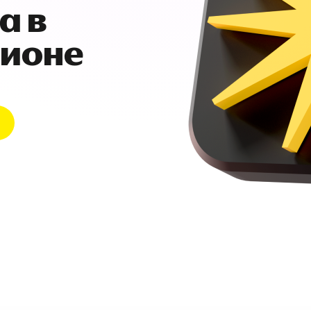
а в
гионе