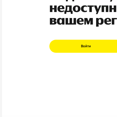
недоступн
вашем ре
Войти