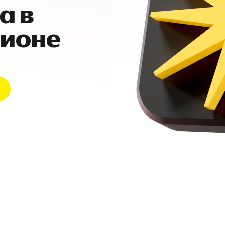
а в
гионе