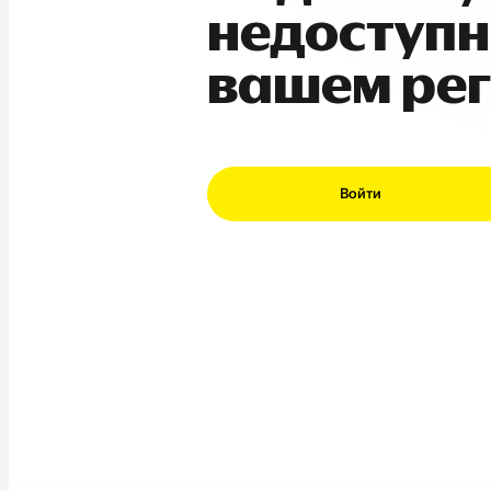
недоступн
вашем ре
Войти