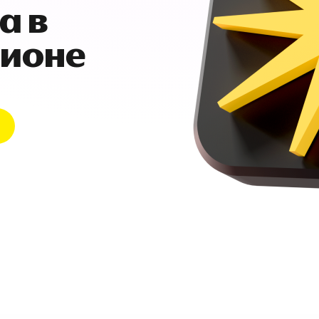
а в
гионе