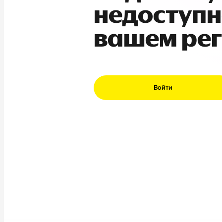
недоступн
вашем ре
Войти