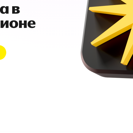
а в
гионе