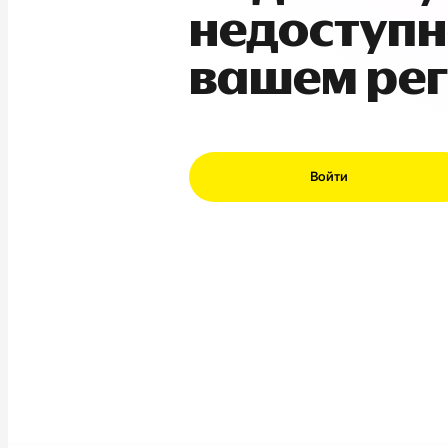
недоступн
вашем ре
Войти