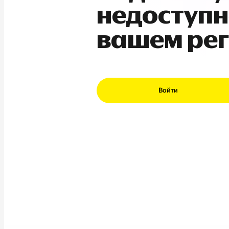
недоступн
вашем ре
Войти