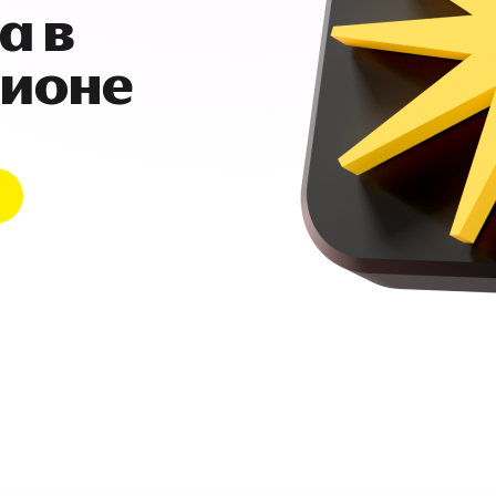
а в
гионе