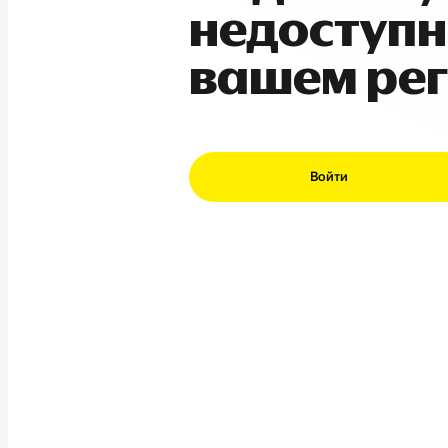
недоступн
вашем ре
Войти