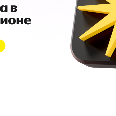
а в
гионе