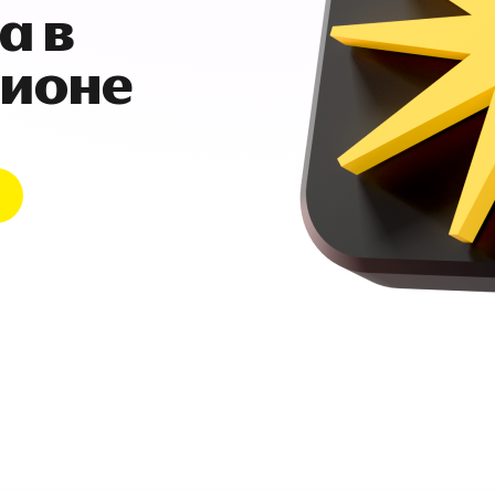
а в
гионе