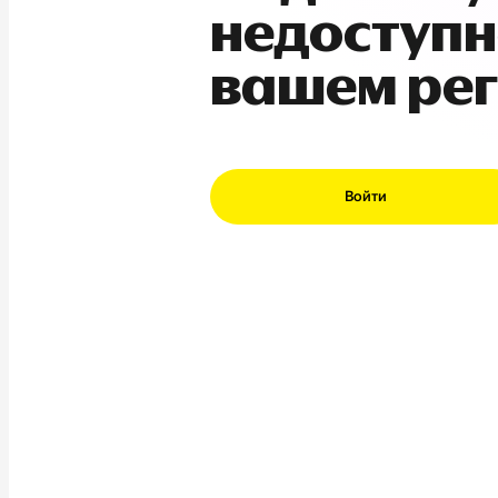
недоступн
вашем ре
Войти