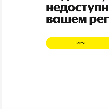
недоступн
вашем ре
Войти