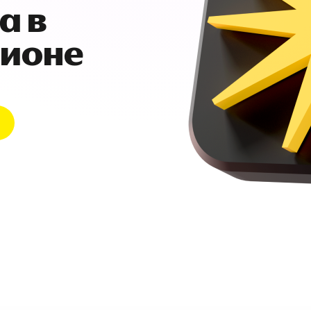
а в
гионе