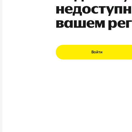
недоступн
вашем ре
Войти