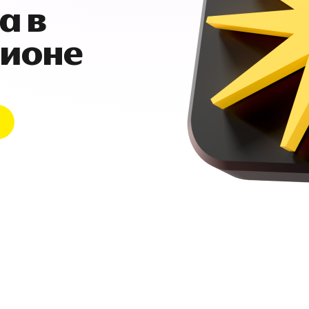
а в
гионе