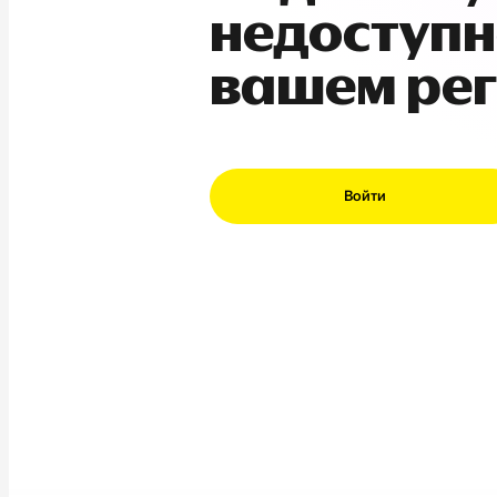
недоступн
вашем ре
Войти