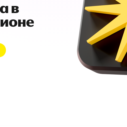
а в
гионе